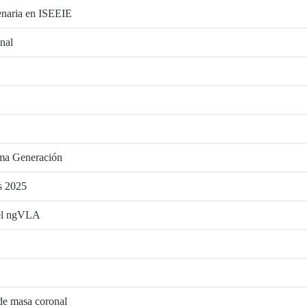
enaria en ISEEIE
nal
ima Generación
as 2025
 el ngVLA
 de masa coronal