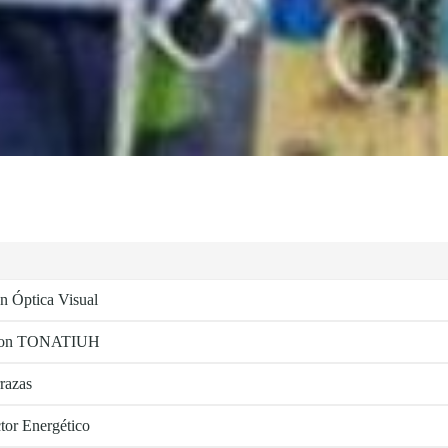
n Óptica Visual
ia con TONATIUH
razas
ctor Energético