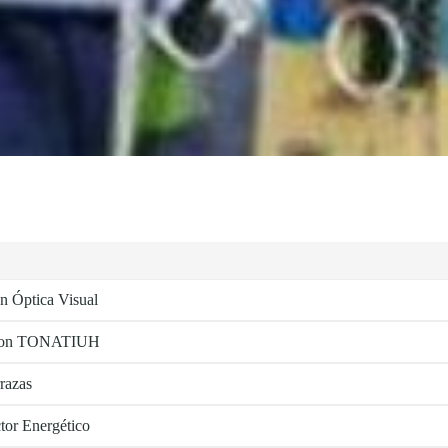
n Óptica Visual
ia con TONATIUH
razas
ctor Energético