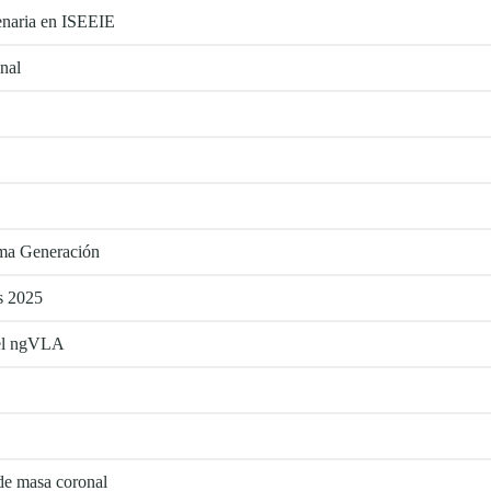
enaria en ISEEIE
nal
ima Generación
as 2025
 el ngVLA
 de masa coronal