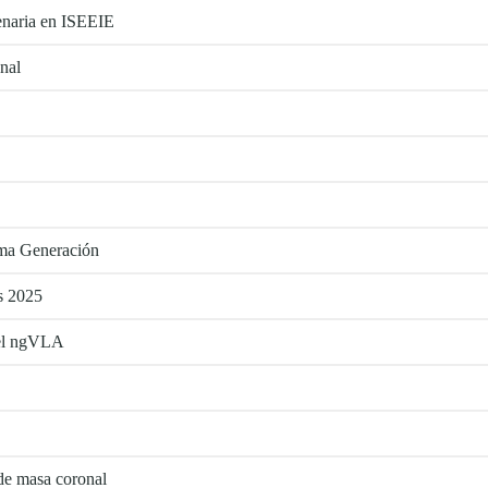
enaria en ISEEIE
nal
ima Generación
as 2025
 el ngVLA
 de masa coronal