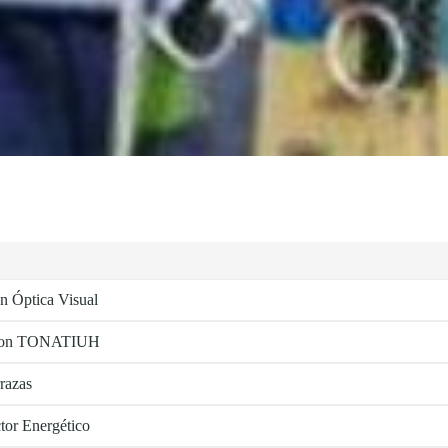
n Óptica Visual
ia con TONATIUH
razas
ctor Energético