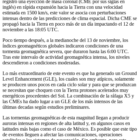
registró una eyección de masa coronal (CME por sus siglas en
inglés) en rápida expansión hacia la Tierra con una velocidad
estimada en 1500 km/s, este valor se asocia con perturbaciones
intensas dentro de las predicciones de clima espacial. Dicha CME se
propagó hacia la Tierra en poco más de un día impactando el 12 de
noviembre a las 18:05 UTC.
Poco tiempo después, a la medianoche del 13 de noviembre, los
índices geomagnéticos globales indicaron condiciones de una
tormenta geomagnética severa, que duraron hasta las 6:00 UTC.
Tras este intervalo de actividad geomagnética intensa, los niveles
descendieron a condiciones moderadas.
Lo más extraordinario de este evento es que ha generado un Ground
Level Enhancement (GLE), los cuales son muy atípicos, solamente
se producen unos pocos en cada ciclo solar y para que se produzcan
se necesitan que choquen con la Tierra protones acelerados muy
energéticos procedentes del Sol. La combinación de la ráfaga X5 y
las CMEs ha dado lugar a un GLE de los más intensos de las
últimas decadas según estudios preliminares.
Las tormentas geomagnéticas de esta magnitud llegan a producir
auroras intensas en regiones de alta latitud y, en algunos casos en
latitudes más bajas como el caso de México. Es posible que este tipo
de eventos lleguen a afectar las comunicaciones, operaciones