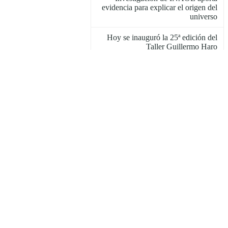
evidencia para explicar el origen del
universo
Hoy se inauguró la 25ª edición del
Taller Guillermo Haro
Se realiza el XXIV Taller de Ciencia
para Jóvenes del INAOE
El equipo QuetzalC++, número 10
en el Abu Dhabi Autonomous
Racing League
Taller informativo sobre eficiencia
energética en la industria
El INAOE y Energía Renovable
para Puebla firman convenio
Premian en Barcelona a Arely
Vázquez, estudiante doctoral del
INAOE