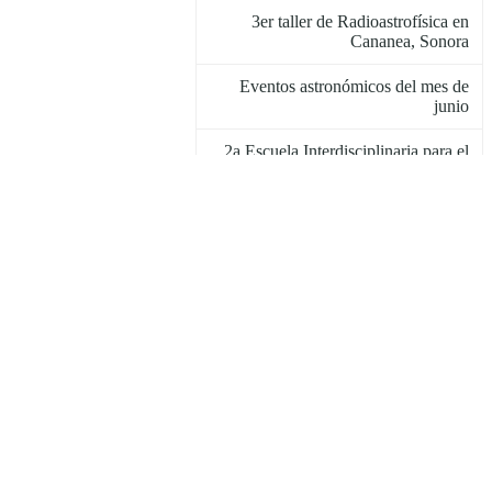
3er taller de Radioastrofísica en
Cananea, Sonora
Eventos astronómicos del mes de
junio
2a Escuela Interdisciplinaria para el
Cuidado de la Salud Visual
Embajada de Francia y de la Agencia
Campus France México visitan el
INAOE
El CONTACS listo para realizase en
el CIO
Investigador del INAOE realiza
estancia en Canarias
Anuncian el ELCEOS 2026 en el
INAOE