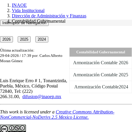
INAOE
Vida Institucional
Dirección de Administración y Finanzas
Contabilidad Gubernamental
Interruptor de Navegación
Última actualización:
Contabilidad Gubernamental
29-04-2026 / 17:39 por: Carlos Alberto
Moran Gómez
Armonización Contable 2026
Armonización Contable 2025
Luis Enrique Erro # 1, Tonantzintla,
Puebla, México, Código Postal
Armonización Contable2024
72840, Tel: (222)
266.31.00,
difusion@inaoep.mx
This work is licensed under a
Creative Commons Attribution-
NonCommercial-NoDerivs 2.5 Mexico License.