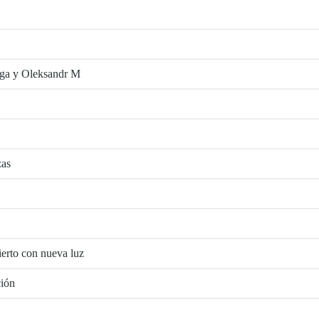
alga y Oleksandr M
zas
erto con nueva luz
ión