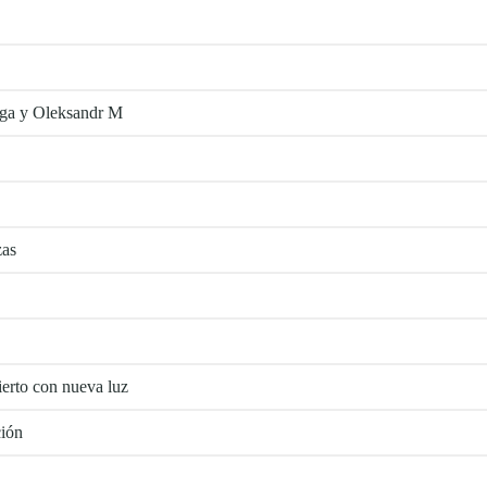
alga y Oleksandr M
zas
erto con nueva luz
ión