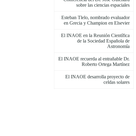
sobre las ciencias espaciales
Esteban Tlelo, nombrado evaluador
en Grecia y Champion en Elsevier
El INAOE en la Reunión Científica
de la Sociedad Española de
Astronomía
El INAOE recuerda al entrañable Dr.
Roberto Ortega Martínez
El INAOE desarrolla proyecto de
celdas solares
Actividades de divulgación del
INAOE en septiembre
Seminario de la Dra. María Olvido
Moreno
Escuela Avanzada de Astronomía
sobre Espectroscopia de Campo