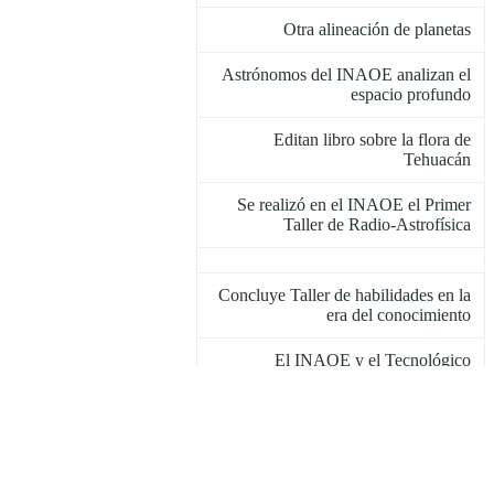
Otra alineación de planetas
Astrónomos del INAOE analizan el
espacio profundo
Editan libro sobre la flora de
Tehuacán
Se realizó en el INAOE el Primer
Taller de Radio-Astrofísica
Concluye Taller de habilidades en la
era del conocimiento
El INAOE y el Tecnológico
Nacional de México firman convenio
Nombran a la Dra. Itziar Aretxaga
subdirectora de la ISYA
Miden con el GTM la emisión del