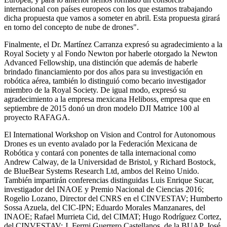
internacional con países europeos con los que estamos trabajando
dicha propuesta que vamos a someter en abril. Esta propuesta girará
en torno del concepto de nube de drones".
Finalmente, el Dr. Martínez Carranza expresó su agradecimiento a la
Royal Society y al Fondo Newton por haberle otorgado la Newton
Advanced Fellowship, una distinción que además de haberle
brindado financiamiento por dos años para su investigación en
robótica aérea, también lo distinguió como becario investigador
miembro de la Royal Society. De igual modo, expresó su
agradecimiento a la empresa mexicana Heliboss, empresa que en
septiembre de 2015 donó un dron modelo DJI Matrice 100 al
proyecto RAFAGA.
El International Workshop on Vision and Control for Autonomous
Drones es un evento avalado por la Federación Mexicana de
Robótica y contará con ponentes de talla internacional como
Andrew Calway, de la Universidad de Bristol, y Richard Bostock,
de BlueBear Systems Research Ltd, ambos del Reino Unido.
También impartirán conferencias distinguidas Luis Enrique Sucar,
investigador del INAOE y Premio Nacional de Ciencias 2016;
Rogelio Lozano, Director del CNRS en el CINVESTAV; Humberto
Sossa Azuela, del CIC-IPN; Eduardo Morales Manzanares, del
INAOE; Rafael Murrieta Cid, del CIMAT; Hugo Rodríguez Cortez,
del CINVESTAV; J. Fermi Guerrero Castellanos, de la BUAP, José