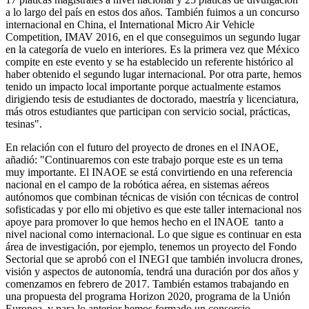
a lo largo del país en estos dos años. También fuimos a un concurso
internacional en China, el International Micro Air Vehicle
Competition, IMAV 2016, en el que conseguimos un segundo lugar
en la categoría de vuelo en interiores. Es la primera vez que México
compite en este evento y se ha establecido un referente histórico al
haber obtenido el segundo lugar internacional. Por otra parte, hemos
tenido un impacto local importante porque actualmente estamos
dirigiendo tesis de estudiantes de doctorado, maestría y licenciatura,
más otros estudiantes que participan con servicio social, prácticas,
tesinas".
En relación con el futuro del proyecto de drones en el INAOE,
añadió: "Continuaremos con este trabajo porque este es un tema
muy importante. El INAOE se está convirtiendo en una referencia
nacional en el campo de la robótica aérea, en sistemas aéreos
autónomos que combinan técnicas de visión con técnicas de control
sofisticadas y por ello mi objetivo es que este taller internacional nos
apoye para promover lo que hemos hecho en el INAOE tanto a
nivel nacional como internacional. Lo que sigue es continuar en esta
área de investigación, por ejemplo, tenemos un proyecto del Fondo
Sectorial que se aprobó con el INEGI que también involucra drones,
visión y aspectos de autonomía, tendrá una duración por dos años y
comenzamos en febrero de 2017. También estamos trabajando en
una propuesta del programa Horizon 2020, programa de la Unión
Europea, y para lo anterior hemos formado un consorcio