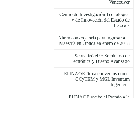
Vancouver
Centro de Investigación Tecnológica
y de Innovación del Estado de
Tlaxcala
Abren convocatoria para ingresar a la
Maestría en Óptica en enero de 2018
Se realizó el 9º Seminario de
Electrónica y Diseño Avanzado
El INAOE firma convenios con el
CCyTEM y MGL Inventum
Ingeniería
El INAOE recibe el Premio a la
Calidad de la Publicación Científica
Reunión de capacitación de los
Comités Locales de la NdE2017
Premian al capítulo estudiantil SPIE-