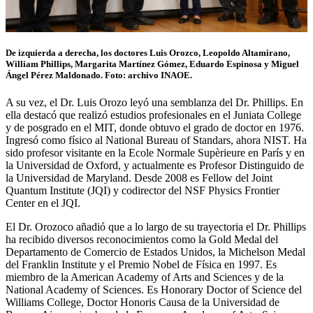
De izquierda a derecha, los doctores Luis Orozco, Leopoldo Altamirano,
William Phillips, Margarita Martínez Gómez, Eduardo Espinosa y Miguel
Ángel Pérez Maldonado. Foto: archivo INAOE.
A su vez, el Dr. Luis Orozo leyó una semblanza del Dr. Phillips. En
ella destacó que realizó estudios profesionales en el Juniata College
y de posgrado en el MIT, donde obtuvo el grado de doctor en 1976.
Ingresó como físico al National Bureau of Standars, ahora NIST. Ha
sido profesor visitante en la Ecole Normale Supèrieure en París y en
la Universidad de Oxford, y actualmente es Profesor Distinguido de
la Universidad de Maryland. Desde 2008 es Fellow del Joint
Quantum Institute (JQI) y codirector del NSF Physics Frontier
Center en el JQI.
El Dr. Orozoco añadió que a lo largo de su trayectoria el Dr. Phillips
ha recibido diversos reconocimientos como la Gold Medal del
Departamento de Comercio de Estados Unidos, la Michelson Medal
del Franklin Institute y el Premio Nobel de Física en 1997. Es
miembro de la American Academy of Arts and Sciences y de la
National Academy of Sciences. Es Honorary Doctor of Science del
Williams College, Doctor Honoris Causa de la Universidad de