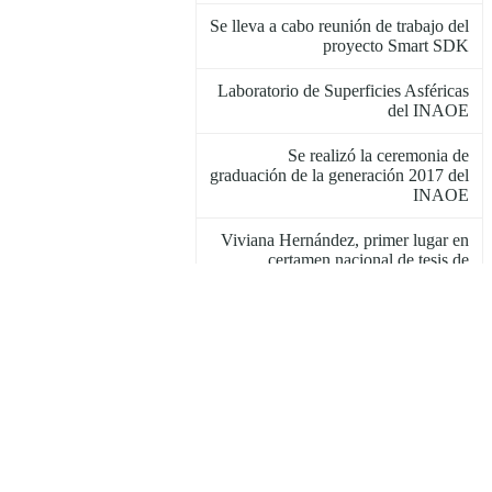
Se lleva a cabo reunión de trabajo del
proyecto Smart SDK
Laboratorio de Superficies Asféricas
del INAOE
Se realizó la ceremonia de
graduación de la generación 2017 del
INAOE
Viviana Hernández, primer lugar en
certamen nacional de tesis de
maestría
El equipo QuetzalC++ obtiene
primer lugar en competencia en
Vancouver
Centro de Investigación Tecnológica
y de Innovación del Estado de
Tlaxcala