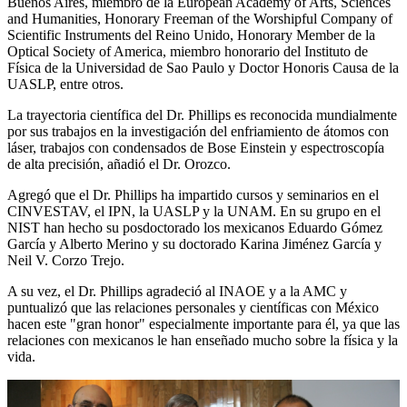
Buenos Aires, miembro de la European Academy of Arts, Sciences
and Humanities, Honorary Freeman of the Worshipful Company of
Scientific Instruments del Reino Unido, Honorary Member de la
Optical Society of America, miembro honorario del Instituto de
Física de la Universidad de Sao Paulo y Doctor Honoris Causa de la
UASLP, entre otros.
La trayectoria científica del Dr. Phillips es reconocida mundialmente
por sus trabajos en la investigación del enfriamiento de átomos con
láser, trabajos con condensados de Bose Einstein y espectroscopía
de alta precisión, añadió el Dr. Orozco.
Agregó que el Dr. Phillips ha impartido cursos y seminarios en el
CINVESTAV, el IPN, la UASLP y la UNAM. En su grupo en el
NIST han hecho su posdoctorado los mexicanos Eduardo Gómez
García y Alberto Merino y su doctorado Karina Jiménez García y
Neil V. Corzo Trejo.
A su vez, el Dr. Phillips agradeció al INAOE y a la AMC y
puntualizó que las relaciones personales y científicas con México
hacen este "gran honor" especialmente importante para él, ya que las
relaciones con mexicanos le han enseñado mucho sobre la física y la
vida.