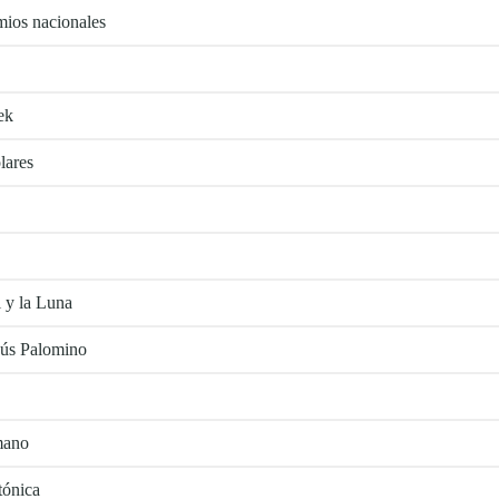
mios nacionales
ek
lares
l y la Luna
sús Palomino
 mano
tónica