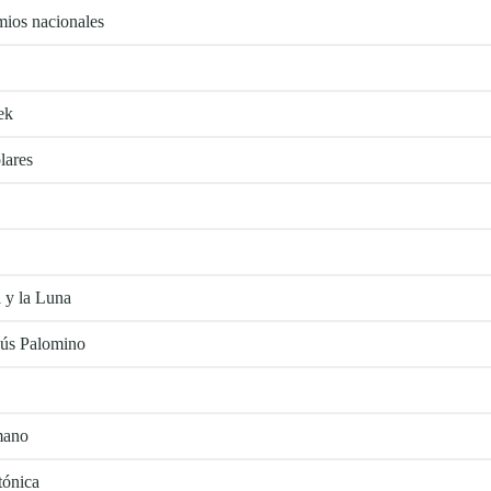
mios nacionales
ek
lares
l y la Luna
sús Palomino
 mano
tónica