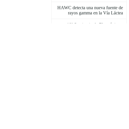
HAWC detecta una nueva fuente de
rayos gamma en la Vía Láctea
10º Seminario de Electrónica y
Diseño Avanzado
Ceremonia de Graduación 2018
Los Comunity Days del NRAO en el
INAOE
Artículo del INAOE y la USB, el
mejor de América Latina
La Dra. Itziar Aretxaga, nueva
directora de la ISYA de la IAU
Programa Internacional de
Astrofísica Avanzada Guillermo
Haro 2018
Destacan modelo del cristalino