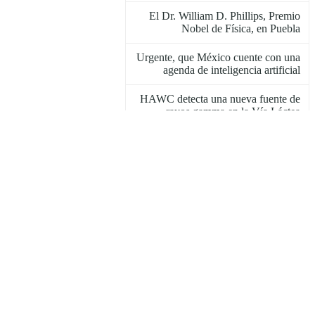
El Dr. William D. Phillips, Premio
Nobel de Física, en Puebla
Urgente, que México cuente con una
agenda de inteligencia artificial
HAWC detecta una nueva fuente de
rayos gamma en la Vía Láctea
10º Seminario de Electrónica y
Diseño Avanzado
Ceremonia de Graduación 2018
Los Comunity Days del NRAO en el
INAOE
Artículo del INAOE y la USB, el
mejor de América Latina
La Dra. Itziar Aretxaga, nueva
directora de la ISYA de la IAU