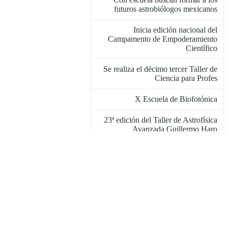
futuros astrobiólogos mexicanos
Inicia edición nacional del
Campamento de Empoderamiento
Científico
Se realiza el décimo tercer Taller de
Ciencia para Profes
X Escuela de Biofotónica
23ª edición del Taller de Astrofísica
Avanzada Guillermo Haro
Comunicado institucional sobre el
servicio de Internet del INAOE
Máximas aproximaciones a la Tierra
de los asteroides 2007 FT3 y 2006
QV89
Hoy comenzó el Tercer CECELI