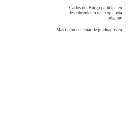
Carlos del Burgo participa en
descubrimiento de exoplaneta
gigante
Más de un centenar de graduados en
la Generación 2019 del INAOE
Para David Hughes y Enrique Sucar,
Presea Estatal de Ciencia y
Tecnología
XI Seminario de Electrónica y
Diseño Avanzado
El Dr. Edmundo Gutiérrez, Director
General Interino del INAOE
Calentando motores para la edición
2019 de la Noche de las Estrellas
Promueven las vocaciones científicas
en Ingeniería Biomédica