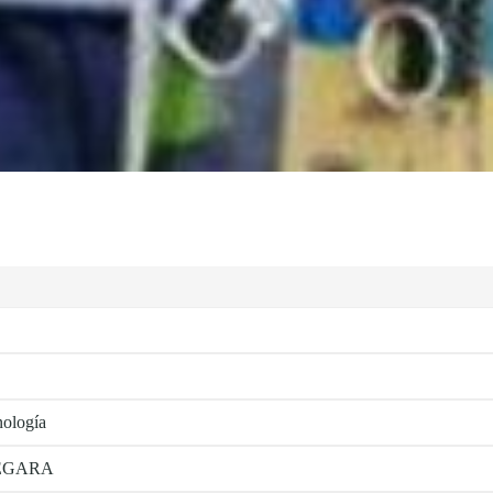
nología
 MEGARA