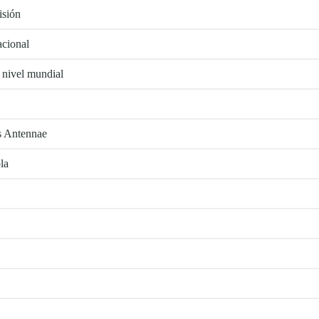
isión
acional
 nivel mundial
as Antennae
la