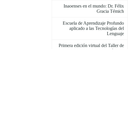
Inaoenses en el mundo: Dr. Félix
Gracia Témich
Escuela de Aprendizaje Profundo
aplicado a las Tecnologías del
Lenguaje
Primera edición virtual del Taller de
Ciencia para Jóvenes
Abren convocatoria de los programas
de doctorado para la primavera 2021
5o Taller Mexicano de Detección de
Plagio y Análisis de Autoría
Adán Sánchez: de Puebla a Silicon
Valley
Invitan a Seminario y Escuela de
Aprendizaje e Inteligencia
Computacional