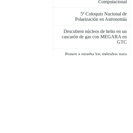
Computacional
5º Coloquio Nacional de
Polarización en Astronomía
Descubren núcleos de helio en un
cascarón de gas con MEGARA en
GTC
Ponen a prueba los métodos para
calcular masas de agujeros negros
Convocan a 2o Congreso de Tópicos
Avanzados de Óptica y Electrónica
Detecta HAWC las fuentes de rayos
gamma de mayor energía en la Vía
Láctea
Inaoenses en el mundo: Viviana
Hernández Castañón
Estudiante del INAOE lidera