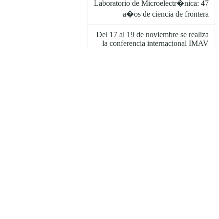
Laboratorio de Microelectr�nica: 47
a�os de ciencia de frontera
Del 17 al 19 de noviembre se realiza
la conferencia internacional IMAV
2021
Otorga el INAOE Doctorado
Honoris Causa a Elena Poniatowska
Amor
Graduaci�n 2021 y cancelaci�n de
timbre postal conmemorativo
Remembranza de Javier de la
Hidalga Wade y Oleksandr Malik
20 a�os de Ciencias
Computacionales en el INAOE
Eventos astron�micos del mes de
noviembre 2021