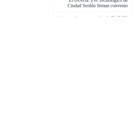
El INAOE y el Tecnológico de
Ciudad Serdán firman convenio
Arranca la construcción de TARSIS
Semana de la Ética en el INAOE
Audiencias públicas del ISSSTE
para trabajadores del INAOE
Audiencias públicas del ISSSTE
para trabajadores del INAOE
El INAOE y Novavisión firman
convenio de colaboración
Semana de la Ética en el INAOE
Eclipse anular de Sol, octubre 2023
Mexlef 2022
El INAOE participa en el XXXVII