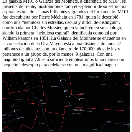
La galaxia M101 o Galaxia del Molinete, a diferencia de M104, se
presenta de frente, mostrándonos todo el esplendor de su estructura
espiral; es una de las más brillantes y grandes del firmamento. M101
fue descubierta por Pierre Méchain en 1781, quien la describió
como una “nebulosa sin estrellas, oscura y difícil de distinguir”,
confirmada por Charles Messier, quien la incluyó en su catálogo,
siendo la primera “nebulosa espiral” identificada como tal por
William Parsons en 1851. La Galaxia del Molinete se encuentra en
la constelación de la Osa Mayor, está a una distancia de unos 27
millones de años luz, con un diámetro de 170,000 años de luz y
pertenece a un grupo de, por lo menos, 9 galaxias. Con una
magnitud igual a 7.9 será suficiente emplear unos binoculares o un
pequeño telescopio para deleitarse con una magnifica imagen.