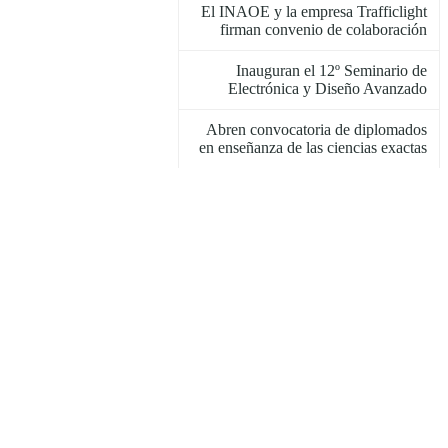
El INAOE y la empresa Trafficlight
firman convenio de colaboración
Inauguran el 12º Seminario de
Electrónica y Diseño Avanzado
Abren convocatoria de diplomados
en enseñanza de las ciencias exactas
In memoriam, Ing. José de la Herrán
(1925- 2022)
Seminario sobre Ingeniería
Humanitaria con el Dr. Paul Berger
Anuncian 12º Seminario de
Electrónica y Diseño Avanzado
Celebran el 35 aniversario del
Observatorio Astrofísico Guillermo
Haro
El capítulo estudiantil de la SPIE del