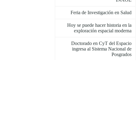
Feria de Investigación en Salud
Hoy se puede hacer historia en la
exploración espacial moderna
Doctorado en CyT del Espacio
ingresa al Sistema Nacional de
Posgrados
Convocatoria de admisión a
doctorados en enero 2023
El INAOE y la empresa Trafficlight
firman convenio de colaboración
Inauguran el 12º Seminario de
Electrónica y Diseño Avanzado
Abren convocatoria de diplomados
en enseñanza de las ciencias exactas