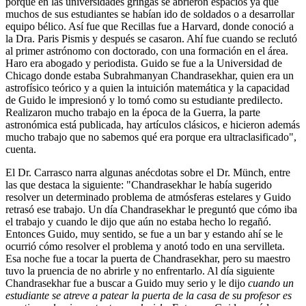
porque en las universidades gringas se abrieron espacios ya que
muchos de sus estudiantes se habían ido de soldados o a desarrollar
equipo bélico. Así fue que Recillas fue a Harvard, donde conoció a
la Dra. Paris Pismis y después se casaron. Ahí fue cuando se reclutó
al primer astrónomo con doctorado, con una formación en el área.
Haro era abogado y periodista. Guido se fue a la Universidad de
Chicago donde estaba Subrahmanyan Chandrasekhar, quien era un
astrofísico teórico y a quien la intuición matemática y la capacidad
de Guido le impresionó y lo tomó como su estudiante predilecto.
Realizaron mucho trabajo en la época de la Guerra, la parte
astronómica está publicada, hay artículos clásicos, e hicieron además
mucho trabajo que no sabemos qué era porque era ultraclasificado",
cuenta.
El Dr. Carrasco narra algunas anécdotas sobre el Dr. Münch, entre
las que destaca la siguiente: "Chandrasekhar le había sugerido
resolver un determinado problema de atmósferas estelares y Guido
retrasó ese trabajo. Un día Chandrasekhar le preguntó que cómo iba
el trabajo y cuando le dijo que aún no estaba hecho lo regañó.
Entonces Guido, muy sentido, se fue a un bar y estando ahí se le
ocurrió cómo resolver el problema y anotó todo en una servilleta.
Esa noche fue a tocar la puerta de Chandrasekhar, pero su maestro
tuvo la pruencia de no abrirle y no enfrentarlo. Al día siguiente
Chandrasekhar fue a buscar a Guido muy serio y le dijo
cuando un
estudiante se atreve a patear la puerta de la casa de su profesor es