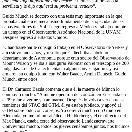
que tiene algo importante que decirle
. Entonces Guido sacó la
servilleta y le dijo
aquí está su problema resuelto"
.
Guido Münch se doctoró con una tesis muy importante en la que
probaba cuál era el mecanismo fundamental de la opacidad de las
capas exteriores del Sol. Luego regresó a México y trabajó durante
un tiempo en el Observatorio Astrómico Nacional de la UNAM.
Después regresó a Estados Unidos.
"Chandrasekhar le consiguió trabajo en el Observatorio de Yerkes y
ahí estuvo unos años, y resultó que Caltech iba a abrir un
departamento de Astronomía porque eran socios del Observatorio de
Mount Wilson y se iba a inaugurar Palomar con el telescopio de 200
pulgadas. Los de Caltech tenían a algunos investigadores y así
armaron su equipo junto con Walter Baade, Armin Deutsch, Guido
Münch, entre otros".
El Dr. Carrasco Bazúa comenta que a él la muerte de Münch lo
conmovió mucho: "A mí me operaron del corazón en Ensenada en
el 99 y fue a verme y a animarme. Después lo volví a ver en unas
reuniones del STAC del GTM, él ya estaba jubilado, y apoyó al
GTM sobre todo con consejos. Yo conviví mucho con Guido en
Alemania, yo me fui un sabático a Heilderberg y él era director del
Max Planck, estaba cerca del observatorio Landessternwarte.
Convivimos mucho, todos los jueves cenábamos juntos, nos hicimos
muy amigos".