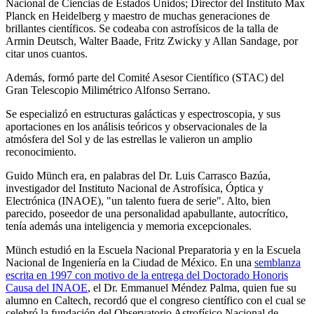
Nacional de Ciencias de Estados Unidos; Director del Instituto Max
Planck en Heidelberg y maestro de muchas generaciones de
brillantes científicos. Se codeaba con astrofísicos de la talla de
Armin Deutsch, Walter Baade, Fritz Zwicky y Allan Sandage, por
citar unos cuantos.
Además, formó parte del Comité Asesor Científico (STAC) del
Gran Telescopio Milimétrico Alfonso Serrano.
Se especializó en estructuras galácticas y espectroscopia, y sus
aportaciones en los análisis teóricos y observacionales de la
atmósfera del Sol y de las estrellas le valieron un amplio
reconocimiento.
Guido Münch era, en palabras del Dr. Luis Carrasco Bazúa,
investigador del Instituto Nacional de Astrofísica, Óptica y
Electrónica (INAOE), "un talento fuera de serie". Alto, bien
parecido, poseedor de una personalidad apabullante, autocrítico,
tenía además una inteligencia y memoria excepcionales.
Münch estudió en la Escuela Nacional Preparatoria y en la Escuela
Nacional de Ingeniería en la Ciudad de México. En una
semblanza
escrita en 1997 con motivo de la entrega del Doctorado Honoris
Causa del INAOE
, el Dr. Emmanuel Méndez Palma, quien fue su
alumno en Caltech, recordó que el congreso científico con el cual se
celebró la fundación del Observatorio Astrofísico Nacional de