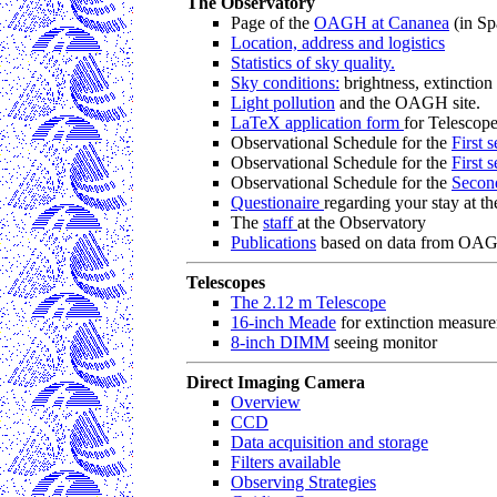
The Observatory
Page of the
OAGH at Cananea
(in Sp
Location, address and logistics
Statistics of sky quality.
Sky conditions:
brightness, extinction
Light pollution
and the OAGH site.
LaTeX application form
for Telescope
Observational Schedule for the
First 
Observational Schedule for the
First 
Observational Schedule for the
Secon
Questionaire
regarding your stay at
The
staff
at the Observatory
Publications
based on data from OA
Telescopes
The 2.12 m Telescope
16-inch Meade
for extinction measur
8-inch DIMM
seeing monitor
Direct Imaging Camera
Overview
CCD
Data acquisition and storage
Filters available
Observing Strategies