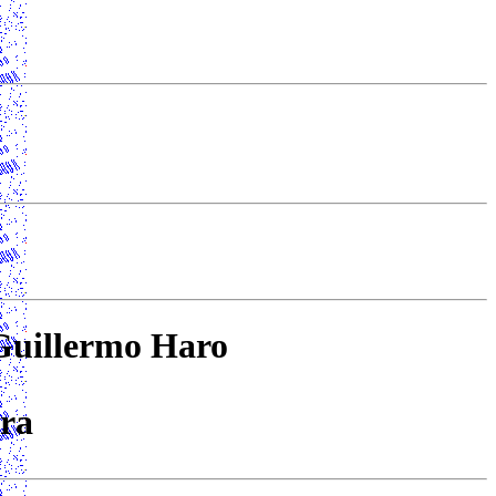
 Guillermo Haro
ora