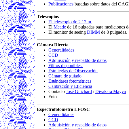
Publicaciones
basadas sobre datos del OA
Telescopios
El telescopio de 2.12 m.
El
Meade
de 16 pulgadas para mediciones de
El monitor de seeing
DIMM
de 8 pulgadas.
Cámara Directa
Generalidades
CCD
Adquisición y respaldo de datos
Filtros disponibles.
Estrategias de Observación
Cámara de guiado
Estándares fotométricas
Calibración y Eficiencia
Contacto
José Guichard
/
Divakara Mayya
Foto
Espectrofotómetro LFOSC
Generalidades
CCD
Adquisición y respaldo de datos