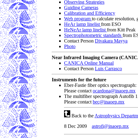
Observing Strategies
Guiding Cameras
Calibration and Efficiency
Web program
to calculate resolution, 
HeAr lamp linelist
from ESO
HeNeAr lamp linelist
from Kitt Peak
Spectrophotometric standards
from E
Contact Person
Divakara Mayya
Photo
Near Infrared Imaging Camera (CANIC
CANICA Online Manual
Contact Person
Luis Carrasco
Instruments for the future
Eber-Fastie fiber optics spectrograph:
Please contact
ocardona@inaoep.mx
The multifiber spectrograph Autofib 
Please contact
bec@inaoep.mx
Back to the
Astrophysics Departm
8 Dec 2009
astrofi@inaoep.mx