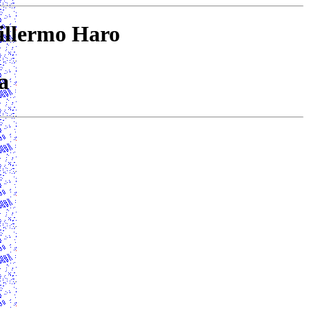
uillermo Haro
a