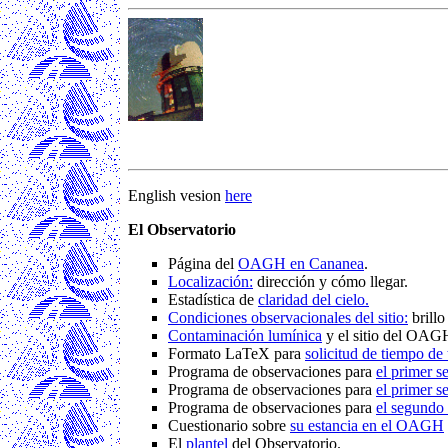
English vesion
here
El Observatorio
Página del
OAGH en Cananea
.
Localización:
dirección y cómo llegar.
Estadística de
claridad del cielo.
Condiciones observacionales del sitio:
brillo
Contaminación lumínica
y el sitio del OAG
Formato LaTeX para
solicitud de tiempo de 
Programa de observaciones para
el primer s
Programa de observaciones para
el primer s
Programa de observaciones para
el segundo 
Cuestionario sobre
su estancia en el OAGH
El
plantel
del Observatorio.