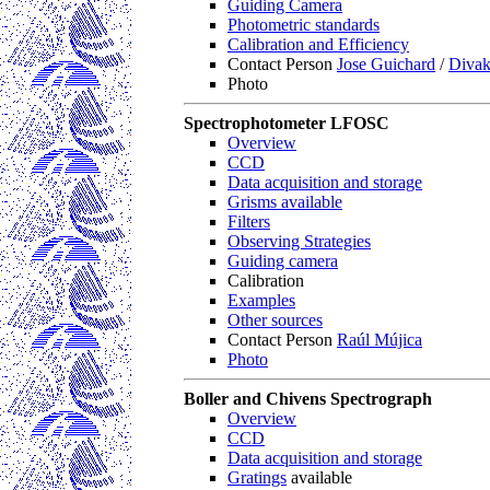
Guiding Camera
Photometric standards
Calibration and Efficiency
Contact Person
Jose Guichard
/
Divak
Photo
Spectrophotometer LFOSC
Overview
CCD
Data acquisition and storage
Grisms available
Filters
Observing Strategies
Guiding camera
Calibration
Examples
Other sources
Contact Person
Raúl Mújica
Photo
Boller and Chivens Spectrograph
Overview
CCD
Data acquisition and storage
Gratings
available