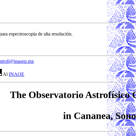
para espectroscopía de alta resolución.
strofi@inaoep.mx
Al
INAOE
The Observatorio Astrofísico
in Cananea, Son