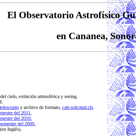
El Observatorio Astrofísico G
en Cananea, Sonor
 del cielo, extinción atmosférica y seeing.
H.
telescopio
y archivo de formato,
catt-solicitud.cls
.
emestre del 2011.
emestre del 2010.
semestre del 2009.
(en Inglés).