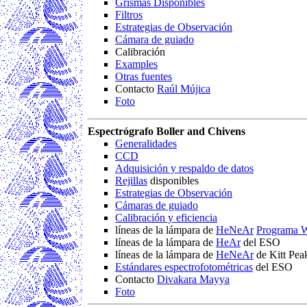
Grismas Disponibles
Filtros
Estrategias de Observación
Cámara de guiado
Calibración
Examples
Otras fuentes
Contacto
Raúl Mújica
Foto
Espectrógrafo Boller and Chivens
Generalidades
CCD
Adquisición y respaldo de datos
Rejillas
disponibles
Estrategias de Observación
Cámaras de guiado
Calibración y eficiencia
líneas de la lámpara de
HeNeAr
Programa 
líneas de la lámpara de
HeAr
del ESO
líneas de la lámpara de
HeNeAr
de Kitt Pea
Estándares espectrofotométricas
del ESO
Contacto
Divakara Mayya
Foto